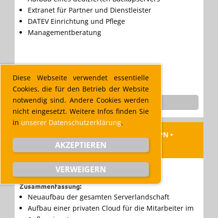
Extranet für Partner und Dienstleister
DATEV Einrichtung und Pflege
Managementberatung
Diese Webseite verwendet essentielle
Cookies, die für den Betrieb der Website
notwendig sind. Andere Cookies werden
MEHR ZU DIESER REFERENZ
nicht eingesetzt. Weitere Infos finden Sie
in
unserer Datenschutzerklärung
.
Virtualisierung • Terminalserver-Farm • VPN •
AKZEPTIEREN
Inhouse Cloud
Branche:
Wirtschaftsprüfer / Steuerberater
VERWEIGERN
Arbeitsplätze:
40
Zusammenfassung:
Neuaufbau der gesamten Serverlandschaft
Aufbau einer privaten Cloud für die Mitarbeiter im