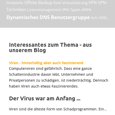
Offsite Backup
VPN
VPN-
Festplatte
Raid
Virtualisierung
Techniken
Lizenzmanagement
VPN-Typen
APIPA
Dynamisches DNS
Benutzergruppe
ADSL
ReFS
Interessantes zum Thema - aus
unserem Blog
Viren - hinterhältig aber auch faszinierend
Computerviren sind gefährlich. Dass eine ganze
Schattenindustrie davon lebt, Unternehmen und
Privatpersonen zu schädigen, ist niederträchtig. Dennoch
haben Viren auch etwas Faszinierendes.
Der Virus war am Anfang ...
Viren sind die älteste Form von Schadprogrammen. Ein...