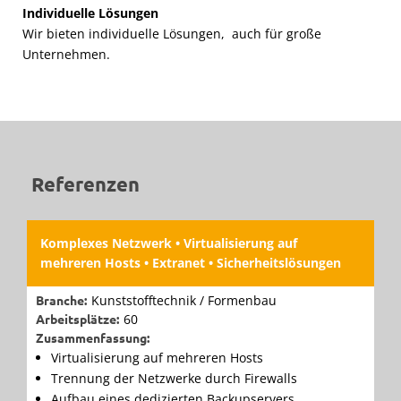
Trennung der Daten auf Anwendungsebene
Individuelle Lösungen
Mittels Terminalserver, die nicht nur für bestimmte
Wir bieten individuelle Lösungen, auch für große
Anwender, sondern auch nur für bestimmte
Unternehmen.
Anwendungen betrieben werden, bieten ebenfalls eine
effektive Möglichkeit sensible Daten zu schützen. Denkbar
ist etwa ein dedizierter Terminalserver für die
Buchhaltung und den Lohn. Die berechtigten Mitarbeiter
greifen dabei über
published Applications
auf die
Anwendungen zu. Der Datenaustausch mit dem
Referenzen
Terminalserver ist stark reglementiert.
Wir entwerfen für Ihren speziellen Anwendungsfall eine
Komplexes Netzwerk • Virtualisierung auf
individuelle Lösung!
mehreren Hosts • Extranet • Sicherheitslösungen
Branche:
Kunststofftechnik / Formenbau
Arbeitsplätze:
60
Zusammenfassung:
Virtualisierung auf mehreren Hosts
Trennung der Netzwerke durch Firewalls
Aufbau eines dedizierten Backupservers