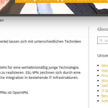
ken
Gloss
erke) lassen sich mit unterschiedlichen Techniken
Unse
Serv
teht für eine verhältnismäßig junge Technologie,
Net
 zu realisieren. SSL-VPN zeichnen sich durch eine
Pri
che Integration in bestehende IT Infrastrukturen.
Mic
DAT
IT-S
VPNs ist OpenVPN.
Ber
Sof