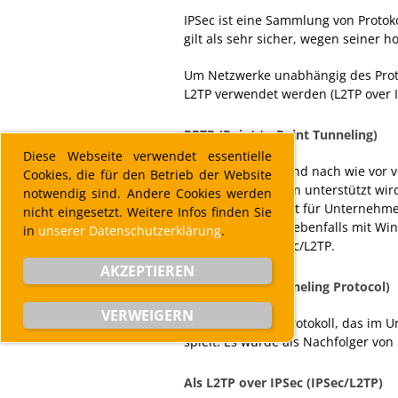
IPSec ist eine Sammlung von Protoko
gilt als sehr sicher, wegen seiner h
Um Netzwerke unabhängig des Proto
L2TP verwendet werden (L2TP over I
PPTP (Point to Point Tunneling)
Diese Webseite verwendet essentielle
PPTP ist populär und nach wie vor v
Cookies, die für den Betrieb der Website
Windows Versionen unterstützt wird.
notwendig sind. Andere Cookies werden
des Protokolls stellt für Unternehm
nicht eingesetzt. Weitere Infos finden Sie
Technologien, die ebenfalls mit Wi
in
unserer Datenschutzerklärung
.
IPSec an oder IPSec/L2TP.
AKZEPTIEREN
L2TP (Layer 2 Tunneling Protocol)
VERWEIGERN
L2TP ist ein VPN-Protokoll, das im
spielt. Es wurde als Nachfolger von
Als L2TP over IPSec (IPSec/L2TP)