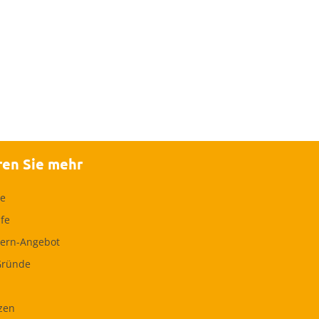
ren Sie mehr
te
lfe
ern-Angebot
Gründe
zen