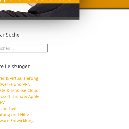
ar Suche
re Leistungen
er & Virtualisierung
zwerke und VPN
vate & Inhouse Cloud
rosoft, Linux & Apple
EV
icherheit
atung und Hilfe
tware Entwicklung