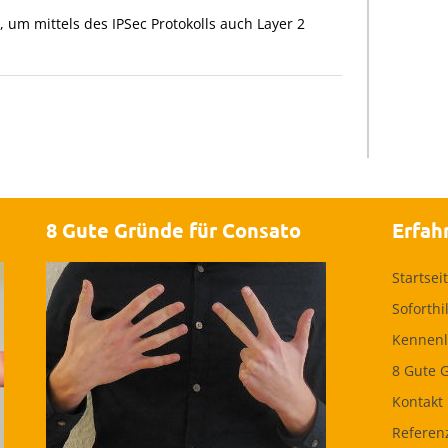
, um mittels des IPSec Protokolls auch Layer 2
8 Gute Gründe für Consato
Erfah
Startsei
Soforthi
Kennenl
8 Gute 
Kontakt
Referen