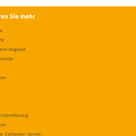
ren Sie mehr
te
lfe
ern-Angebot
Gründe
zen
hutzerklärung
sum
ce, Computer, Server,