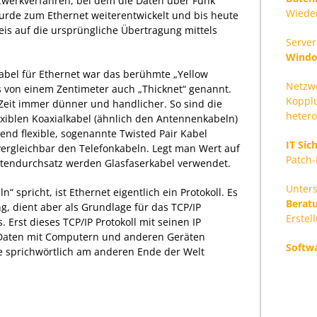
zwerkverfahren, bei dem die Daten über Funk
Wiede
rde zum Ethernet weiterentwickelt und bis heute
weis auf die ursprüngliche Übertragung mittels
Server
Windo
Kabel für Ethernet war das berühmte „Yellow
Netzw
 von einem Zentimeter auch „Thicknet“ genannt.
Koppl
Zeit immer dünner und handlicher. So sind die
heter
xiblen Koaxialkabel (ähnlich den Antennenkabeln)
nd flexible, sogenannte Twisted Pair Kabel
IT Sic
, vergleichbar den Telefonkabeln. Legt man Wert auf
Patch
tendurchsatz werden Glasfaserkabel verwendet.
Unters
 spricht, ist Ethernet eigentlich ein Protokoll. Es
Berat
ng, dient aber als Grundlage für das TCP/IP
Erstel
s. Erst dieses TCP/IP Protokoll mit seinen IP
 Daten mit Computern und anderen Geräten
Softw
 sprichwörtlich am anderen Ende der Welt