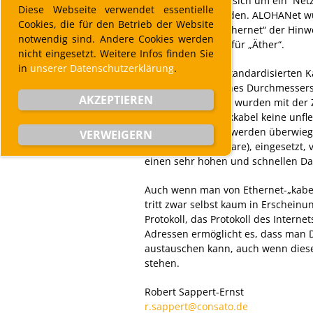
Dabei handelte es sich um ein Net
Diese Webseite verwendet essentielle
ausgetauscht wurden. ALOHANet wu
Cookies, die für den Betrieb der Website
verbirgt sich in „Ethernet“ der Hin
notwendig sind. Andere Cookies werden
Funk: „Ether steht für „Äther“.
nicht eingesetzt. Weitere Infos finden Sie
in
unserer Datenschutzerklärung
.
Eines der ersten standardisierten 
Cable“, wegen seines Durchmessers
AKZEPTIEREN
Die Netzwerkkabel wurden mit der 
heutigen Netzwerkkabel keine unfle
mehr, sondern es werden überwiege
VERWEIGERN
(verdrillte Kabelpaare), eingesetzt
einen sehr hohen und schnellen Da
Auch wenn man von Ethernet-„kabeln“
tritt zwar selbst kaum in Erscheinu
Protokoll, das Protokoll des Internet
Adressen ermöglicht es, dass man
austauschen kann, auch wenn diese
stehen.
Robert Sappert-Ernst