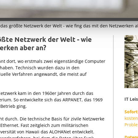
t das größte Netzwerk der Welt - wie fing das mit den Netzwerken 
rößte Netzwerk der Welt - wie
erken aber an?
nnt dort, wo erstmals zwei eigenständige Computer
 haben. Technisch wurden dazu in den
duelle Verfahren angewandt, die meist auf
Netzwerk kam in den 1960er Jahren durch das
IT Lei
rium. So entwickelte sich das ARPANET, das 1969
Betrieb ging.
Sofort
kosten
t durch. Die technische Basis für zivile Netzwerke
Probl
thernet. Fast zeitgleich zum militärischen
ersität von Hawaii das ALOHANet entwickelt.
Daten