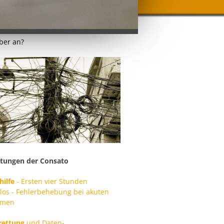
aber an?
stungen der Consato
hilfe
- Ersten vier Stunden
los - Fehlerbehebung bei akuten
emen
rettung
und Daten-